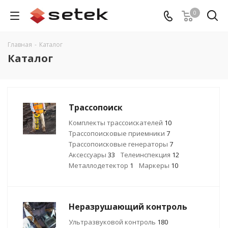
0
Главная
-
Каталог
Каталог
Трассопоиск
Комплекты трассоискателей
10
Трассопоисковые приемники
7
Трассопоисковые генераторы
7
Аксессуары
33
Телеинспекция
12
Металлодетектор
1
Маркеры
10
Неразрушающий контроль
Ультразвуковой контроль
180