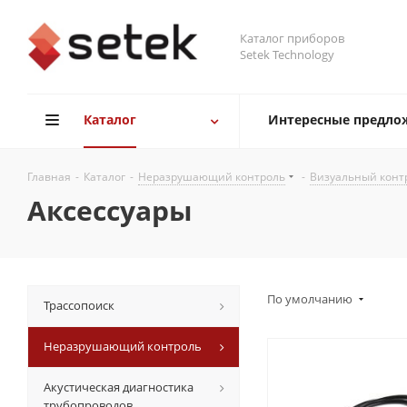
Каталог приборов
Setek Technology
Каталог
Интересные предло
Главная
-
Каталог
-
Неразрушающий контроль
-
Визуальный конт
Аксессуары
По умолчанию
Трассопоиск
Неразрушающий контроль
Акустическая диагностика
трубопроводов