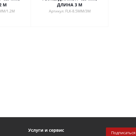
2 М
ДЛИНА 3 М
5MM/1.2M
Артикул: FLK-8.5MM/3M
Услуги и сервис
Подписаться