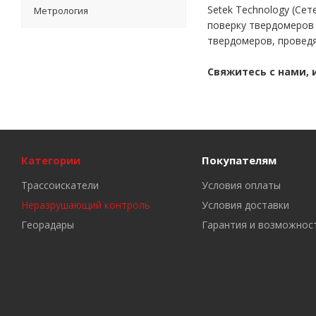
Setek Technology (Се
Метрология
поверку твердомеров 
твердомеров, проведя
Свяжитесь с нами,
Категории
Покупателям
Трассоискатели
Условия оплаты
Неразрушающий контроль
Условия доставки
Георадары
Гарантия и возможнос