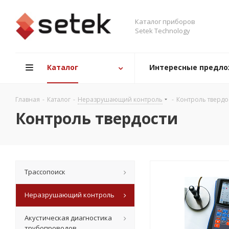
Каталог приборов
Setek Technology
Каталог
Интересные предл
Главная
-
Каталог
-
Неразрушающий контроль
-
Контроль твердо
Контроль твердости
Трассопоиск
Неразрушающий контроль
Акустическая диагностика
трубопроводов