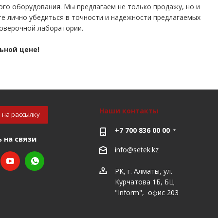
ого оборудования. Мы предлагаем не только продажу, но и
те лично убедиться в точности и надежности предлагаемых
поверочной лаборатории.
ьной цене!
Наши контакты
 на рассылку
+7 700 836 00 00
 на связи
info@setek.kz
РК, г. Алматы, ул.
Курчатова 1Б, БЦ
"Inform", офис 203