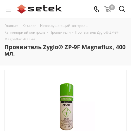
0
Главная
-
Каталог
-
Неразрушающий контроль
-
Капиллярный контроль
-
Проявители
-
Проявитель Zyglo® ZP-9F
Magnaflux, 400 мл.
Проявитель Zyglo® ZP-9F Magnaflux, 400
мл.