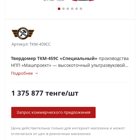
Артикул:
ТКМ-459СС
Твердомер ТКМ-459С «Специальный»
производства
НПП «Машпроект» — высокоточный ультразвуковой
прибор для оперативного измерения твердости
Подробнее
металлов и металлических изделий.
1 375 877
тенге
/шт
Запрос коммерческого предложения
Цена действительна только для интернет-магазина и может
отличаться от цен в розничных магазинах