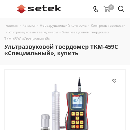
0
Главная
-
Каталог
-
Неразрушающий контроль
-
Контроль твердости
-
Ультразвуковые твердомеры
-
Ультразвуковой твердомер
ТКМ-459С «Специальный»
Ультразвуковой твердомер ТКМ-459С
«Специальный», купить