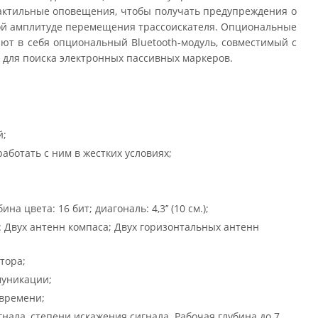
 тактильные оповещения, чтобы получать предупреждения о
рной амплитуде перемещения трассоискателя. Опциональные
ают в себя опциональный Bluetooth-модуль, совместимый с
 для поиска электронных пассивных маркеров.
й;
аботать с ним в жестких условиях;
 цвета: 16 бит; диагональ: 4,3’’ (10 см.);
: Двух антенн компаса; Двух горизонтальных антенн
тора;
муникации;
 времени;
нала, степени искажения сигнала. Рабочая глубина до 7