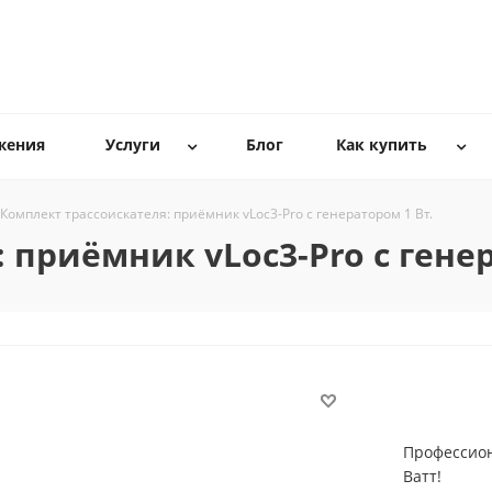
жения
Услуги
Блог
Как купить
Комплект трассоискателя: приёмник vLoc3-Pro с генератором 1 Вт.
 приёмник vLoc3-Pro с генер
Профессион
Ватт!