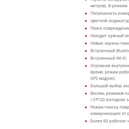
метров). В режиме 
Погрешность измер
Цветной индикатор
Поиск повреждени
Находит нужный (и
Новые экраны поис
Встроенный Blueto
Встроенный WI-FI;
Огромная внутренн
время, режим рабо
GPS модуле);
Большой выбор акс
Восемь режимов пас
/ CP120 (катодная 
Режим поиска повр
коммуникацию от р
Более 60 рабочих ч