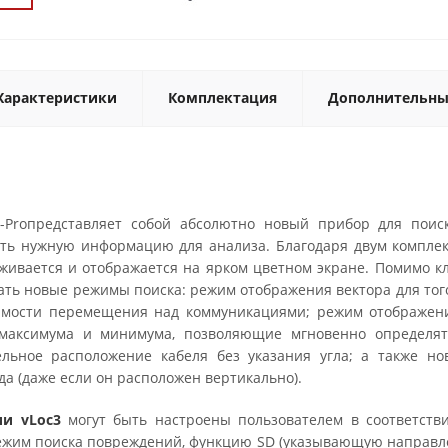
Характеристики
Комплектация
Дополнительны
c3-Proпредставляет собой абсолютно новый прибор для пои
ть нужную информацию для анализа. Благодаря двум компле
уживается и отображается на ярком цветном экране. Помимо к
ать новые режимы поиска: режим отображения вектора для тог
имости перемещения над коммуникациями; режим отображени
максимума и минимума, позволяющие мгновенно определять
льное расположение кабеля без указания угла; а также но
а (даже если он расположен вертикально).
ии vLoc3
могут быть настроены пользователем в соответств
ежим поиска повреждений, функцию SD (указывающую направлени