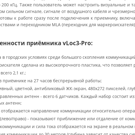
о 200 кГц. Также пользователь может настроить визуальные и
ком сильном сигнале, сигнале от воздушного кабеля и чрезме
готовы к работе сразу после подключения к приемнику, включ
ствами и переходником MLA (переходник для маркероискателя)
енности приёмника vLoc3-Pro:
 в городских условиях среди большого скопления коммуникаци
искателя сделана из высокопрочного пластика, что позволяет р
сего 2,1 кг.;
р в приёмнике на 27 часов беспрерывной работы;
вный, цветной, антибликовый ЖК-экран, 480x272 пикселей, глубина
равленных антенн - всего 6 датчиков. Каждый набор состоит из
ых антенн;
е отображается направление коммуникации относительно опера
 (лево/право) - показывают приближение или отдаление от ком
 коммуникации и сила тока отображается на экране в реальном
ия коммуникации до 30 метров (глубина зависит от качества сиг