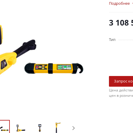
Подробнее
3 108 
Тип
Запрос к
Цена действи
цен в рознич