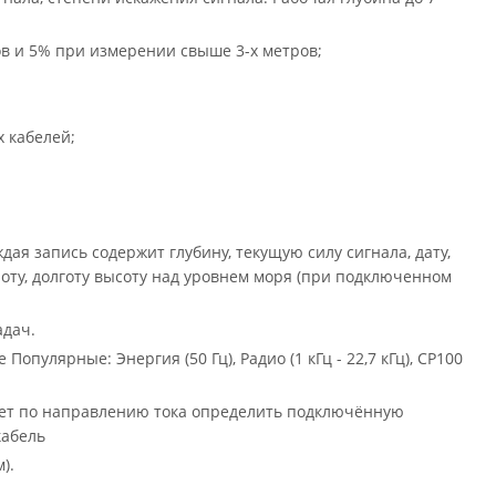
в и 5% при измерении свыше 3-х метров;
 кабелей;
ая запись содержит глубину, текущую силу сигнала, дату,
роту, долготу высоту над уровнем моря (при подключенном
адач.
пулярные: Энергия (50 Гц), Радио (1 кГц - 22,7 кГц), СР100
оляет по направлению тока определить подключённую
кабель
).