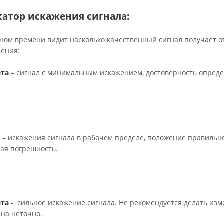
атор искажения сигнала:
ном времени видит насколько качественный сигнал получает о
рения:
ета
– сигнал с минимальным искажением, достоверность опред
а
– искажения сигнала в рабочем пределе, положение правильн
ая погрешность.
ета
- сильное искажение сигнала. Не рекомендуется делать изм
на неточно.