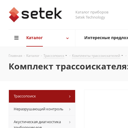
Каталог приборов
Setek Technology
Каталог
Интересные предло
Главная
-
Каталог
-
Трассопоиск
-
Комплекты трассоискателей
-
Комплект трассоискателя:
Трассопоиск
Неразрушающий контроль
Акустическая диагностика
трубопроводов