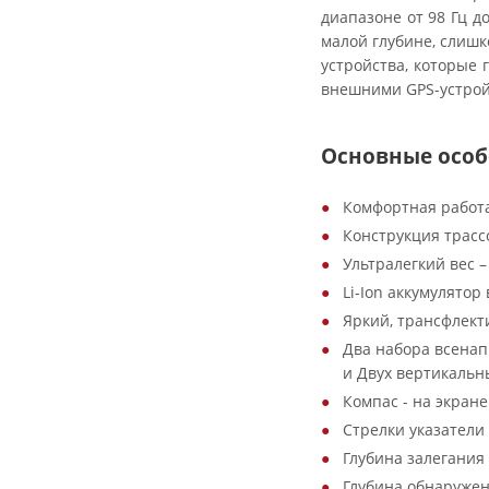
диапазоне от 98 Гц д
малой глубине, слиш
устройства, которые 
внешними GPS-устрой
Основные особ
Комфортная работа
Конструкция трассо
Ультралегкий вес – в
Li-Ion аккумулято
Яркий, трансфлекти
Два набора всенап
и Двух вертикальн
Компас - на экран
Стрелки указатели
Глубина залегания
Глубина обнаружен