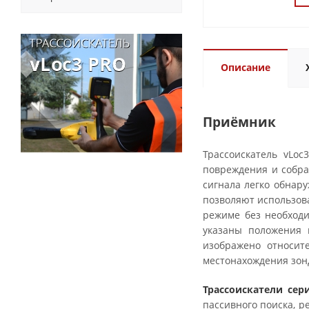
Описание
Приёмник
Трассоискатель vLo
повреждения и собра
сигнала легко обнар
позволяют использов
режиме без необход
указаны положения 
изображено относите
местонахождения зонд
Трассоискатели сер
пассивного поиска, р