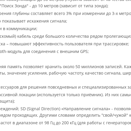
"Поиск Зонда" - до 10 метров (зависит от типа зонда);
ения глубины составляет всего 3% при измерении до 3-х метро
 показывает искажения сигнала;
и в коммуникации;
скомый) кабель среди большого количества рядом пролегающих
ка – повышают эффективность пользователя при трассировке;
oth-модуль для соединения с внешним GPS;
яя память позволяет хранить около 50 миллионов записей. Кажд
ты, значение усиления, рабочую частоту, качество сигнала, ши
ессуаров для решения повседневных и специализированных з
сивной локации (используется только приёмник). Из них самые По
защита);
еждений; SD (Signal Direction) «Направление сигнала» - позв
ядом проходящих. Другими словами определить "свой/чужой" 
астот в диапазоне от 98 Гц до 200 кГц (для работы с генератором