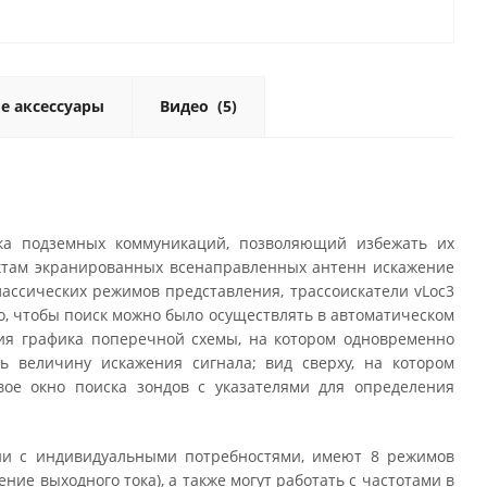
е аксессуары
Видео
(5)
ска подземных коммуникаций, позволяющий избежать их
ктам экранированных всенаправленных антенн искажение
лассических режимов представления, трассоискатели vLoc3
о, чтобы поиск можно было осуществлять в автоматическом
я графика поперечной схемы, на котором одновременно
 величину искажения сигнала; вид сверху, на котором
вое окно поиска зондов с указателями для определения
ии с индивидуальными потребностями, имеют 8 режимов
е выходного тока), а также могут работать с частотами в